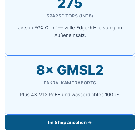
275
SPARSE TOPS (INT8)
Jetson AGX Orin™ — volle Edge-KI-Leistung im
Außeneinsatz.
8× GMSL2
FAKRA-KAMERAPORTS
Plus 4× M12 PoE+ und wasserdichtes 10GbE.
Im Shop ansehen →